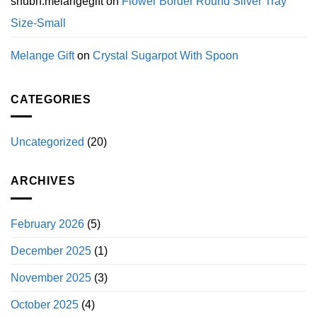
shubh.melangegift
on
Flower Border Round Silver Tray
Size-Small
Melange Gift
on
Crystal Sugarpot With Spoon
CATEGORIES
Uncategorized
(20)
ARCHIVES
February 2026
(5)
December 2025
(1)
November 2025
(3)
October 2025
(4)