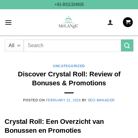
Skip
+91-9311324926
to
content
Search
for:
UNCATEGORIZED
Discover Crystal Roll: Review of
Bonuses & Promotions
POSTED ON
FEBRUARY 21, 2026
BY
SEO-MANAGER
Crystal Roll: Een Overzicht van
Bonussen en Promoties