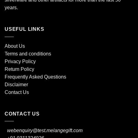
years.
USEFUL LINKS
About Us
Terms and conditions
Privacy Policy
Return Policy
Frequently Asked Questions
Disclaimer
Contact Us
CONTACT US
webenquiry@test.melangegift.com